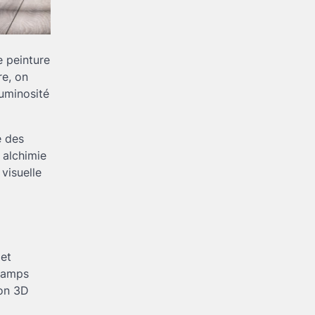
e peinture
re, on
luminosité
e des
e alchimie
visuelle
 et
champs
ion 3D