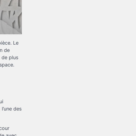
ièce. Le
on de
 de plus
espace.
ui
 l’une des
 cour
rde avec