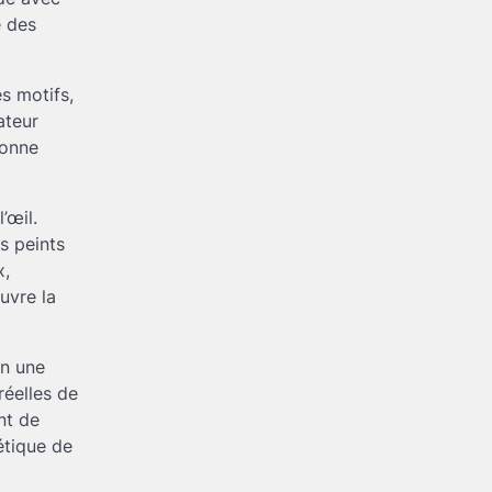
e des
s motifs,
ateur
donne
’œil.
s peints
x,
uvre la
en une
réelles de
nt de
étique de