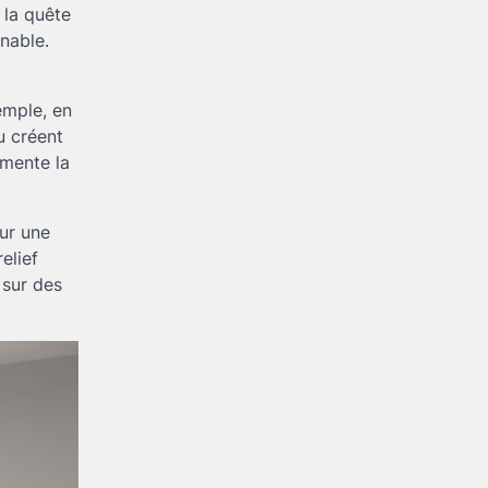
 la quête
rnable.
emple, en
u créent
gmente la
sur une
elief
 sur des