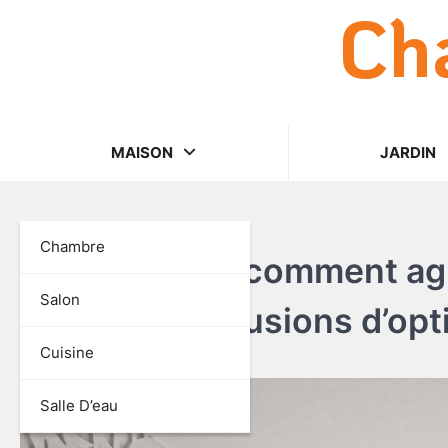
Ch
Skip
to
content
MAISON
JARDIN
RÉNOVATION
Chambre
Trompe l’œil : comment ag
Salon
grâce à des illusions d’op
Cuisine
Christine
4 juin 2026
Salle D’eau