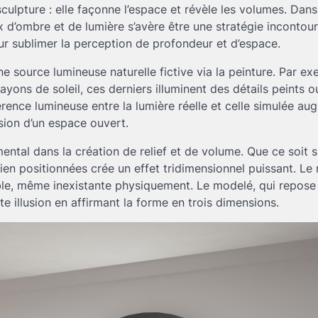
sculpture : elle façonne l’espace et révèle les volumes. Dans
x d’ombre et de lumière s’avère être une stratégie incontou
ur sublimer la perception de profondeur et d’espace.
e source lumineuse naturelle fictive via la peinture. Par ex
yons de soleil, ces derniers illuminent des détails peints o
ence lumineuse entre la lumière réelle et celle simulée au
ssion d’un espace ouvert.
ental dans la création de relief et de volume. Que ce soit 
ien positionnées crée un effet tridimensionnel puissant. Le r
gible, même inexistante physiquement. Le modelé, qui repose
te illusion en affirmant la forme en trois dimensions.