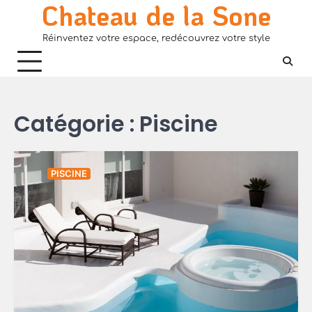
Chateau de la Sone
Skip
to
Réinventez votre espace, redécouvrez votre style
content
Catégorie :
Piscine
PISCINE