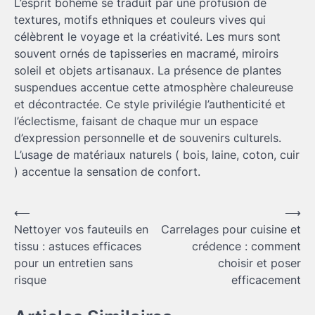
L’esprit bohème se traduit par une profusion de
textures, motifs ethniques et couleurs vives qui
célèbrent le voyage et la créativité. Les murs sont
souvent ornés de tapisseries en macramé, miroirs
soleil et objets artisanaux. La présence de plantes
suspendues accentue cette atmosphère chaleureuse
et décontractée. Ce style privilégie l’authenticité et
l’éclectisme, faisant de chaque mur un espace
d’expression personnelle et de souvenirs culturels.
L’usage de matériaux naturels ( bois, laine, coton, cuir
) accentue la sensation de confort.
Navigation
⟵
⟶
Nettoyer vos fauteuils en
Carrelages pour cuisine et
de
tissu : astuces efficaces
crédence : comment
l’article
pour un entretien sans
choisir et poser
risque
efficacement